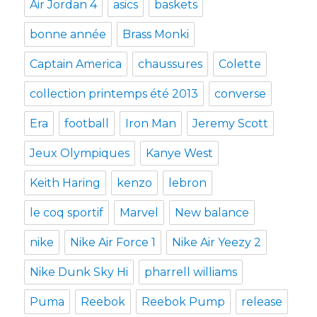
Air Jordan 4
asics
baskets
bonne année
Brass Monki
Captain America
chaussures
Colette
collection printemps été 2013
converse
Era
football
Iron Man
Jeremy Scott
Jeux Olympiques
Kanye West
Keith Haring
kenzo
lebron
le coq sportif
Marvel
New balance
nike
Nike Air Force 1
Nike Air Yeezy 2
Nike Dunk Sky Hi
pharrell williams
Puma
Reebok
Reebok Pump
release