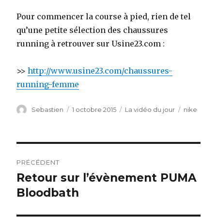
Pour commencer la course à pied, rien de tel
qu’une petite sélection des chaussures
running à retrouver sur Usine23.com :
>>
http://www.usine23.com/chaussures-
running-femme
Auteur
Sebastien
Publié
1 octobre 2015
Catégories
La vidéo du jour
Étiquettes
nike
le
Navigation
PRÉCÉDENT
de
Retour sur l’évènement PUMA
Article
Bloodbath
précédent :
l’article