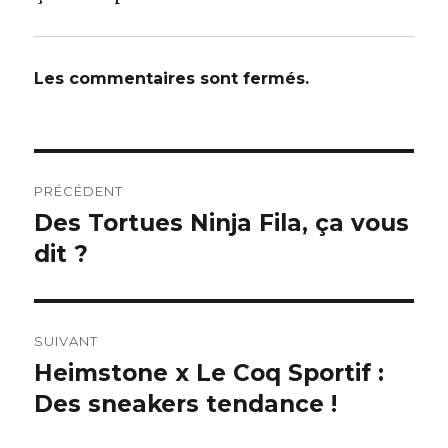
Les commentaires sont fermés.
Navigation
PRÉCÉDENT
de
Des Tortues Ninja Fila, ça vous
Article
dit ?
précédent :
l’article
SUIVANT
Heimstone x Le Coq Sportif :
Article
Des sneakers tendance !
suivant :