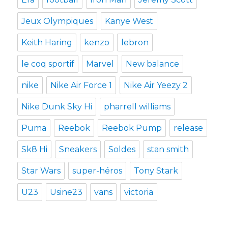
Jeux Olympiques
Kanye West
Keith Haring
kenzo
lebron
le coq sportif
Marvel
New balance
nike
Nike Air Force 1
Nike Air Yeezy 2
Nike Dunk Sky Hi
pharrell williams
Puma
Reebok
Reebok Pump
release
Sk8 Hi
Sneakers
Soldes
stan smith
Star Wars
super-héros
Tony Stark
U23
Usine23
vans
victoria