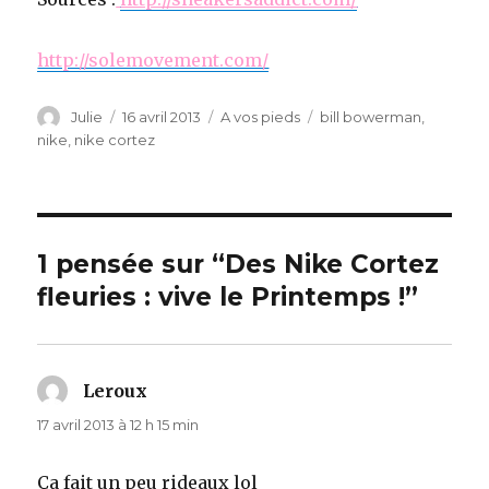
http://solemovement.com/
Auteur
Julie
Publié
16 avril 2013
Catégories
A vos pieds
Étiquettes
bill bowerman
,
le
nike
,
nike cortez
1 pensée sur “Des Nike Cortez
fleuries : vive le Printemps !”
Leroux
dit :
17 avril 2013 à 12 h 15 min
Ça fait un peu rideaux lol